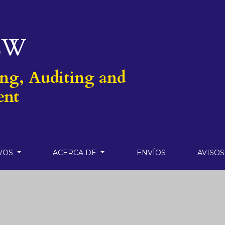
EW
ing, Auditing and
ent
VOS
ACERCA DE
ENVÍOS
AVISOS