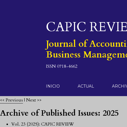
CAPIC REVI
Journal of Account
Business Managem
ISSN 0718-4662
INICIO
ACTUAL
ARCHI
<< Previous
|
Next >>
Archive of Published Issues: 2025
Vol. 23 (2025): CAPIC REVIEW