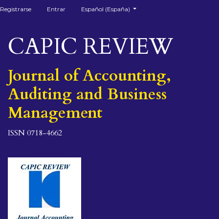
##plugins.themes.healthSciences.language.togg
Registrarse
Entrar
Español (España)
CAPIC REVIEW
Journal of Accounting,
Auditing and Business
Management
ISSN 0718-4662