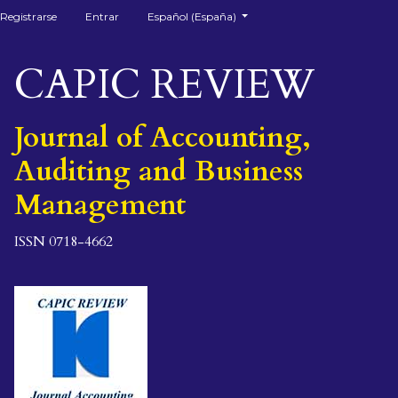
##plugins.themes.healthSciences.language.togg
Registrarse
Entrar
Español (España)
CAPIC REVIEW
Journal of Accounting,
Auditing and Business
Management
ISSN 0718-4662